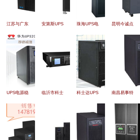
电力保障
发详解 可
靠电力保障
解决方案
江苏与广东
安第斯UPS
珠海UPS电
昆明今诚点
高质量深圳
电源 为甘
源维修部与
石科技 专
UPS电源
肃省人民医
佛山UPS电
业可靠的
生产厂家与
院医疗安全
源厂家 专
UPS电源解
价格解析
构筑电力防
业维修与批
决方案提供
线
发一站式服
商
务
UPS电源稳
临沂市科士
科士达UPS
南昌易事特
压系统报价
达UPS电源
电源
UPS电源及
解析与主流
YDC9101S
YDC3320
铅酸电池金
厂家推荐
RT型号价
三进三出电
牌代理商
格与选购指
力系统的稳
为您的电力
南
定守护者
保障提供一