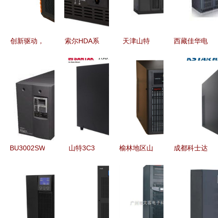
创新驱动，
索尔HDA系
天津山特
西藏佳华电
链接全球
列车载电源
UPS电源
源 为高原
这家工厂如
深度解析
C6K厂家销
电力稳定保
何以10余款
高端逆变器
售与北京中
驾护航
户外电源产
与UPS的跨
观宏伟科贸
品助力电商
界融合
中心服务解
远销欧美
析
BU3002SW
山特3C3
榆林地区山
成都科士达
欧姆龙UPS
Pro 20KS
特3C3
卓越的UPS
工业级不间
UPS电源
PRO
电源解决方
断电源的可
为关键负载
100KS/100KVA
案提供商
靠守护者
提供高可靠
UPS电源批