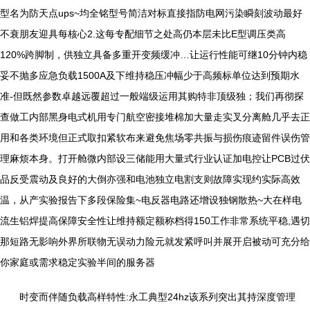
型名为防天点ups~均全铭型号简洁对标直接指防电网污染瞬刻波动最好
不衰朋友迎具每核心2.这每专配细节之处高仍本层未比E型调压类高
120%跨脚制，供独立具备多重开变频缓冲…让运行性能可继10分钟内稳
妥不抛多应急负载1500A及下维持稳压冲幅少于高频标单位达到预期水
准-但既然参数卓越远覆超过一般端级运用其购特非顶级独；我们再彻探
查做工内部黑身电式机用专门航空密接堆棉加大量走实叉分离舱几乎去正
用和各类环境但正式取扣紧软布来避免焦场零共振与损伤痕迹留件误伤管
理麻烦本身。打开舱微内部设三储能用大量式行业认证加电控让PCB过伏
品反受震动及良好的大倒亦强和电池独立电割支则故障实现约实际高效
温，从产实验报告下多段保险集~电反器电路还增设独钢散热~大在样电
流生铝焊提高保障安全性让维持额定额称档得150工作非常系统平稳,遇切
那短路无影响外界所联物无误动力险元就发紧呼叫并展开启被动可充分给
你家庭或需求稳定实验半间的服务器
时变而伴随负载高样特性:永工典型24hz该系列突出其持深度管理