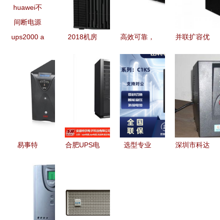
ups2000 a
2018机房
高效可靠，
并联扩容优
3ktts配置参
UPS电源价
艾默生
选 山特
数 huawei
格详解及批
GXE06K00TL1101C00
C3K UPS
不间断电源
量采购策略
助力广东用
电源现货特
户保障电力
惠，实现稳
安全
定不间断供
电
易事特
合肥UPS电
选型专业
深圳市科达
EA9915 三
源品牌盘点
UPS电源，
尔电子UPS
进三出高频
安徽申洪与
看这两大品
电源产品系
UPS不间断
市场主流选
牌——综述
列一览
电源详解
择
energi
15kVA的可
indi（英特