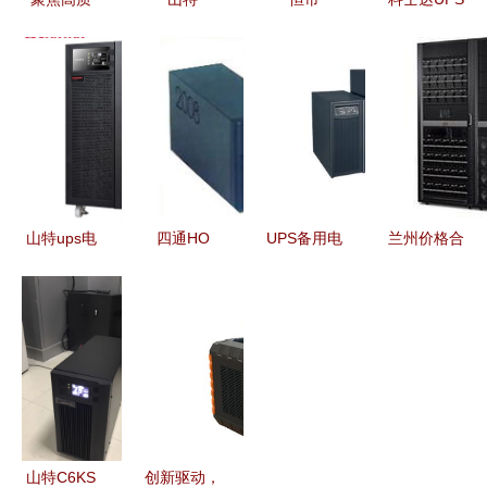
量，合肥浩
100001元
ES210/ES350
电源YD
沅电子供应
以上UPS电
系列
C9110S银
的UPS电源
源 高端性
1500VA
川现货报价
优势与选购
能与可靠保
UPS电源评
及产品性能
指南
障的深度解
测 品质稳
解析
析
定护航临用
电保障与数
山特ups电
四通HO
UPS备用电
兰州价格合
据安全
源3c15ks
750 UPS电
源 批发、
理的UPS电
产品介绍
源 稳定护
供应与厂家
源 甘肃不
技术参数
航，守护设
全方位指南
间断电源选
备每一刻
购指南与厂
家推荐
山特C6KS
创新驱动，